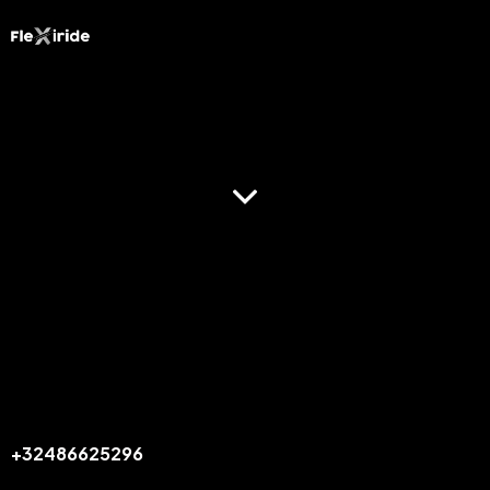
Réservez maintenant
Bureau
BELGIQUE
info@flexiride.be
+32486625296